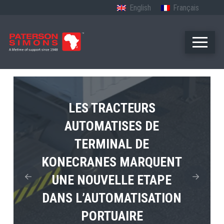
English
Français
LES TRACTEURS
AUTOMATISES DE
LE PREMIER TUGMASTER
MPS TEMA PRESENTE
TERMINAL DE
4×4 ELECTRIQUE DE
L’AVENIR DE
KONECRANES MARQUENT
TERBERG ENTRE EN
L’ELECTRIFICATION
UNE NOUVELLE ETAPE
PORTUAIRE EN AFRIQUE
SERVICE
DANS L’AUTOMATISATION
PORTUAIRE
View Post
View Post