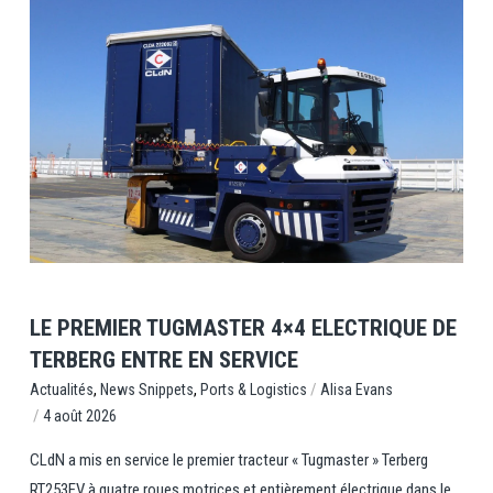
View Post
LE PREMIER TUGMASTER 4×4 ELECTRIQUE DE
TERBERG ENTRE EN SERVICE
,
,
/
Ports & Logistics
Alisa Evans
Actualités
News Snippets
/
4 août 2026
CLdN a mis en service le premier tracteur « Tugmaster » Terberg
RT253EV à quatre roues motrices et entièrement électrique dans le