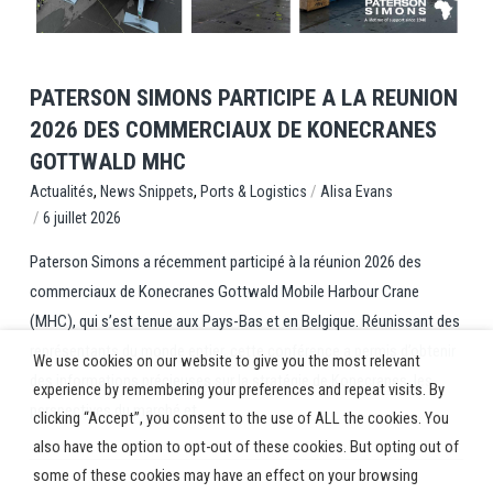
PATERSON SIMONS PARTICIPE A LA REUNION
2026 DES COMMERCIAUX DE KONECRANES
GOTTWALD MHC
,
,
/
Ports & Logistics
Alisa Evans
Actualités
News Snippets
/
6 juillet 2026
Paterson Simons a récemment participé à la réunion 2026 des
commerciaux de Konecranes Gottwald Mobile Harbour Crane
(MHC), qui s’est tenue aux Pays-Bas et en Belgique. Réunissant des
représentants du monde entier, cette conférence a permis d’obtenir
We use cookies on our website to give you the most relevant
des informations précieuses sur la stratégie de Konecranes, les
experience by remembering your preferences and repeat visits. By
perspectives du marché et...
clicking “Accept”, you consent to the use of ALL the cookies. You
also have the option to opt-out of these cookies. But opting out of
some of these cookies may have an effect on your browsing