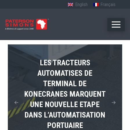
English
Français
LES TRACTEURS
AUTOMATISES DE
LE PREMIER TUGMASTER
MPS TEMA PRESENTE
TERMINAL DE
4×4 ELECTRIQUE DE
L’AVENIR DE
KONECRANES MARQUENT
TERBERG ENTRE EN
L’ELECTRIFICATION
UNE NOUVELLE ETAPE
PORTUAIRE EN AFRIQUE
SERVICE
DANS L’AUTOMATISATION
PORTUAIRE
View Post
View Post