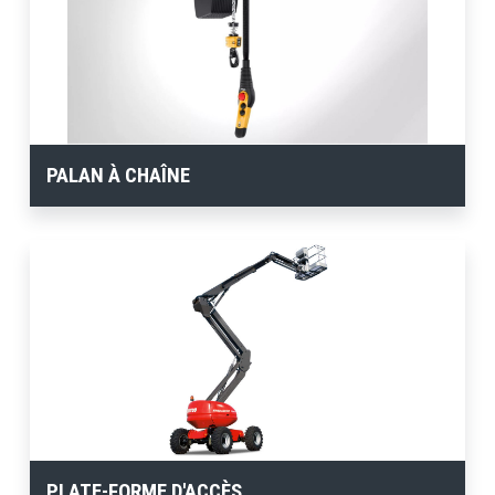
PALAN À CHAÎNE
PLATE-FORME D'ACCÈS