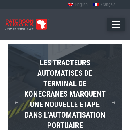
English
Français
LES TRACTEURS
AUTOMATISES DE
LE PREMIER TUGMASTER
MPS TEMA PRESENTE
TERMINAL DE
4×4 ELECTRIQUE DE
L’AVENIR DE
KONECRANES MARQUENT
TERBERG ENTRE EN
L’ELECTRIFICATION
UNE NOUVELLE ETAPE
PORTUAIRE EN AFRIQUE
SERVICE
DANS L’AUTOMATISATION
PORTUAIRE
View Post
View Post