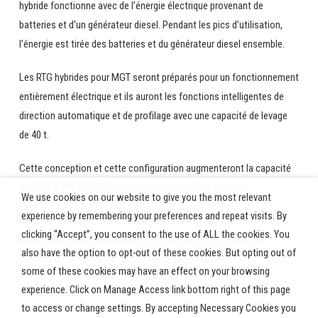
hybride fonctionne avec de l’énergie électrique provenant de
batteries et d’un générateur diesel. Pendant les pics d’utilisation,
l’énergie est tirée des batteries et du générateur diesel ensemble.
Les RTG hybrides pour MGT seront préparés pour un fonctionnement
entièrement électrique et ils auront les fonctions intelligentes de
direction automatique et de profilage avec une capacité de levage
de 40 t.
Cette conception et cette configuration augmenteront la capacité
de MGT à 400 000 TEU en doublant la superficie du parc.
We use cookies on our website to give you the most relevant
experience by remembering your preferences and repeat visits. By
Ce choix hybride de MGT s’inscrit pleinement dans la politique
clicking “Accept”, you consent to the use of ALL the cookies. You
environnementale permanente de MGT. MGT est le troisième
also have the option to opt-out of these cookies. But opting out of
terminal du groupe ICTSI qui
utilise des RTG hybrides.
some of these cookies may have an effect on your browsing
experience. Click on Manage Access link bottom right of this page
En savoir plus sur Konecranes.com
ici</ un>
to access or change settings. By accepting Necessary Cookies you