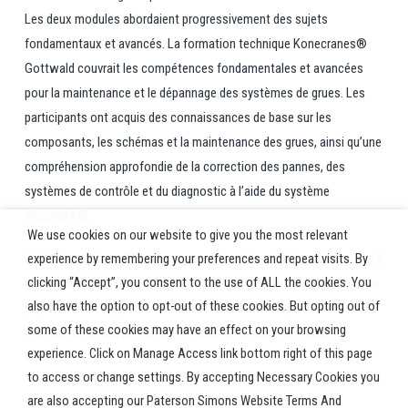
Les deux modules abordaient progressivement des sujets
fondamentaux et avancés. La formation technique Konecranes®
Gottwald couvrait les compétences fondamentales et avancées
pour la maintenance et le dépannage des systèmes de grues. Les
participants ont acquis des connaissances de base sur les
composants, les schémas et la maintenance des grues, ainsi qu’une
compréhension approfondie de la correction des pannes, des
systèmes de contrôle et du diagnostic à l’aide du système
Visumatic®.
We use cookies on our website to give you the most relevant
Cette formation reflète l’engagement continu de Paterson Simons à
experience by remembering your preferences and repeat visits. By
clicking “Accept”, you consent to the use of ALL the cookies. You
renforcer les capacités techniques de l’ensemble du groupe tout en
also have the option to opt-out of these cookies. But opting out of
préparant nos équipes à l’échelle croissante des opérations
some of these cookies may have an effect on your browsing
impliquant les équipements Gottwald en Afrique de l’Ouest et
experience. Click on Manage Access link bottom right of this page
Centrale !
to access or change settings. By accepting Necessary Cookies you
are also accepting our Paterson Simons Website Terms And