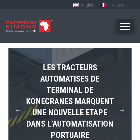
English
Français
LES TRACTEURS
AUTOMATISES DE
LE PREMIER TUGMASTER
MPS TEMA PRESENTE
TERMINAL DE
4×4 ELECTRIQUE DE
L’AVENIR DE
KONECRANES MARQUENT
TERBERG ENTRE EN
L’ELECTRIFICATION
UNE NOUVELLE ETAPE
PORTUAIRE EN AFRIQUE
SERVICE
DANS L’AUTOMATISATION
PORTUAIRE
View Post
View Post