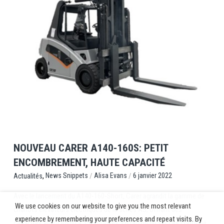
View Post
NOUVEAU CARER A140-160S: PETIT
ENCOMBREMENT, HAUTE CAPACITÉ
,
/
/
News Snippets
Alisa Evans
6 janvier 2022
Actualités
Avec le lancement du A140-160-Short, Carer agrandit la gamme de
We use cookies on our website to give you the most relevant
chariots élévateurs électriques de la séries AS, offrant des
experience by remembering your preferences and repeat visits. By
capacités allant jusqu’à 35.000 livres. En raison du succès confirmé