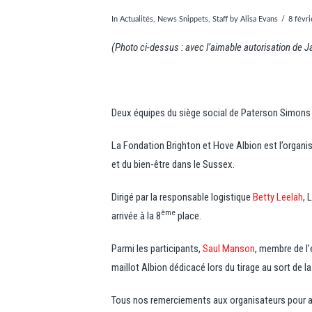
In
Actualités
,
News Snippets
,
Staff
by Alisa Evans
8 févr
(Photo ci-dessus : avec l’aimable autorisation d
Deux équipes du siège social de Paterson Simons à
La Fondation Brighton et Hove Albion est l’organi
et du bien-être dans le Sussex.
Dirigé par la responsable logistique
Betty Leelah
, 
ème
arrivée à la 8
place.
Parmi les participants,
Saul Manson
, membre de l’
maillot Albion dédicacé lors du tirage au sort de l
Tous nos remerciements aux organisateurs pour av