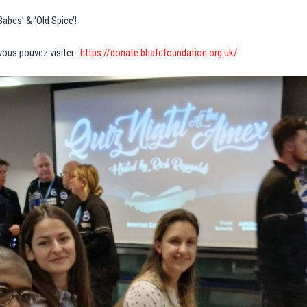
abes’ & ‘Old Spice’!
 vous pouvez visiter :
https://donate.bhafcfoundation.org.uk/