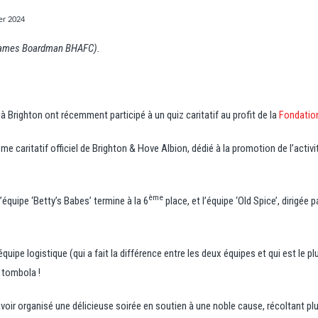
ier 2024
e James Boardman BHAFC).
 Brighton ont récemment participé à un quiz caritatif au profit de la
Fondation
sme caritatif officiel de Brighton & Hove Albion, dédié à la promotion de l’ac
ème
L’équipe ‘Betty’s Babes’ termine à la 6
place, et l’équipe ‘Old Spice’, dirigée
équipe logistique (qui a fait la différence entre les deux équipes et qui est le 
a tombola !
oir organisé une délicieuse soirée en soutien à une noble cause, récoltant pl