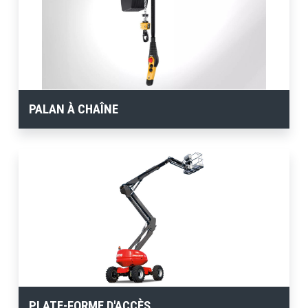
PALAN À CHAÎNE
PLATE-FORME D'ACCÈS