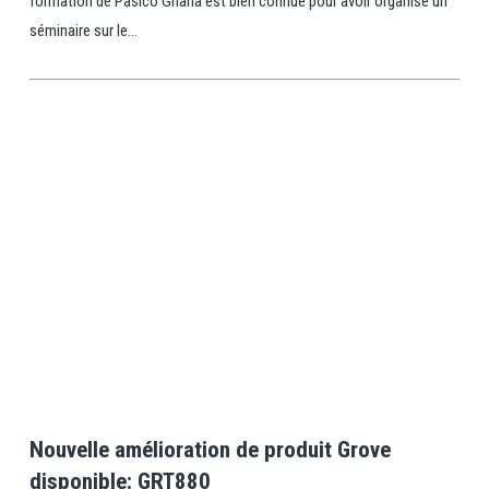
formation de Pasico Ghana est bien connue pour avoir organisé un
séminaire sur le...
View Post
Nouvelle amélioration de produit Grove
disponible: GRT880