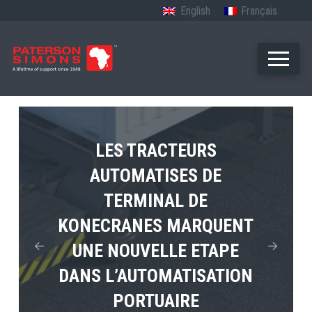
English
Français
LES TRACTEURS
AUTOMATISES DE
LE PREMIER TUGMASTER
MPS TEMA PRESENTE
TERMINAL DE
4×4 ELECTRIQUE DE
L’AVENIR DE
KONECRANES MARQUENT
TERBERG ENTRE EN
L’ELECTRIFICATION
UNE NOUVELLE ETAPE
PORTUAIRE EN AFRIQUE
SERVICE
DANS L’AUTOMATISATION
PORTUAIRE
View Post
View Post